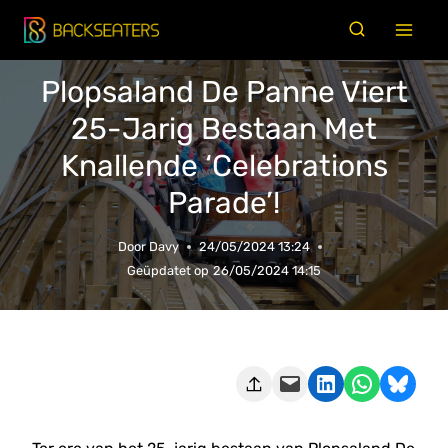
Doorgaan
naar
inhoud
Plopsaland De Panne Viert
25-Jarig Bestaan Met
Knallende ‘Celebrations
Parade’!
Door
Davy
24/05/2024 13:24
Geüpdatet op
26/05/2024 14:15
Deze pagina e-mailen
Delen op LinkedIn
Delen via WhatsApp
Share on Bluesky