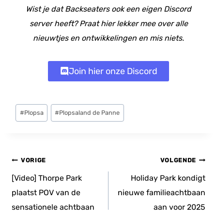
Wist je dat Backseaters ook een eigen Discord
server heeft? Praat hier lekker mee over alle
nieuwtjes en ontwikkelingen en mis niets.
Join hier onze Discord
Bericht
#
Plopsa
#
Plopsaland de Panne
tags:
Bericht
VORIGE
VOLGENDE
navigatie
[Video] Thorpe Park
Holiday Park kondigt
plaatst POV van de
nieuwe familieachtbaan
sensationele achtbaan
aan voor 2025