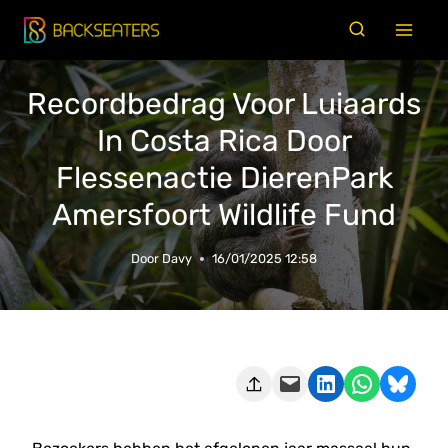
Doorgaan
naar
inhoud
Recordbedrag Voor Luiaards
In Costa Rica Door
Flessenactie DierenPark
Amersfoort Wildlife Fund
Door
Davy
16/01/2025 12:58
Deze pagina e-mailen
Delen op LinkedIn
Delen via WhatsApp
Share on Bluesky