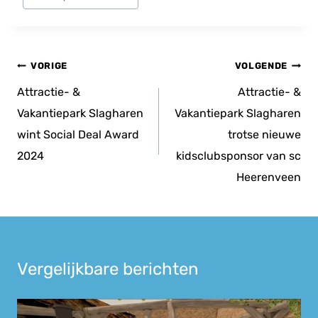
tags:
Bericht
VORIGE
VOLGENDE
navigatie
Attractie- &
Attractie- &
Vakantiepark Slagharen
Vakantiepark Slagharen
wint Social Deal Award
trotse nieuwe
2024
kidsclubsponsor van sc
Heerenveen
Vergelijkbare berichten