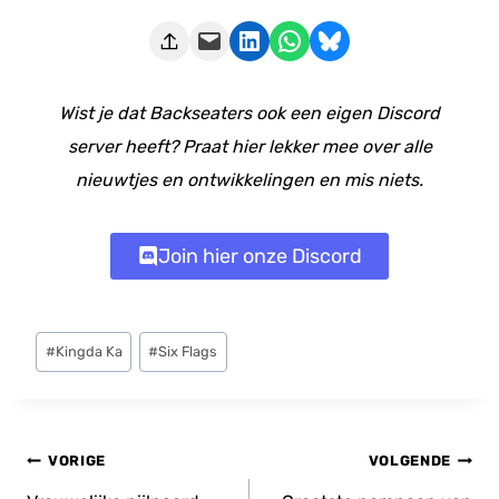
Deze pagina e-mailen
Delen op LinkedIn
Delen via WhatsApp
Share on Bluesky
Wist je dat Backseaters ook een eigen Discord
server heeft? Praat hier lekker mee over alle
nieuwtjes en ontwikkelingen en mis niets.
Join hier onze Discord
Bericht
#
Kingda Ka
#
Six Flags
tags:
Bericht
VORIGE
VOLGENDE