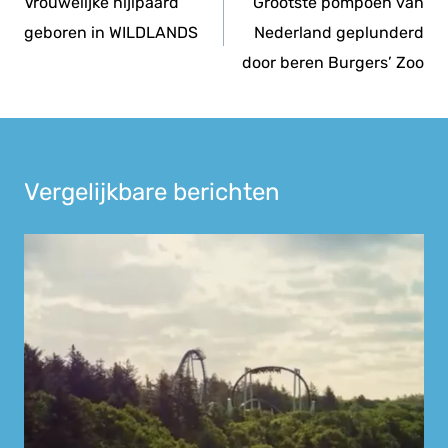
navigatie
Vrouwelijke nijlpaard
Grootste pompoen van
geboren in WILDLANDS
Nederland geplunderd
door beren Burgers’ Zoo
Vergelijkbare berichten