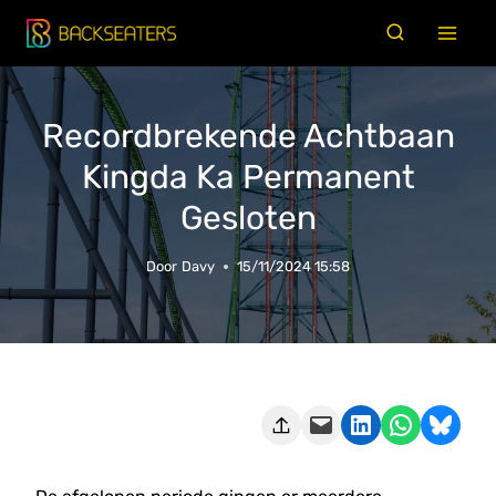
Doorgaan
naar
inhoud
Recordbrekende Achtbaan
Kingda Ka Permanent
Gesloten
Door
Davy
15/11/2024 15:58
Deze pagina e-mailen
Delen op LinkedIn
Delen via WhatsApp
Share on Bluesky