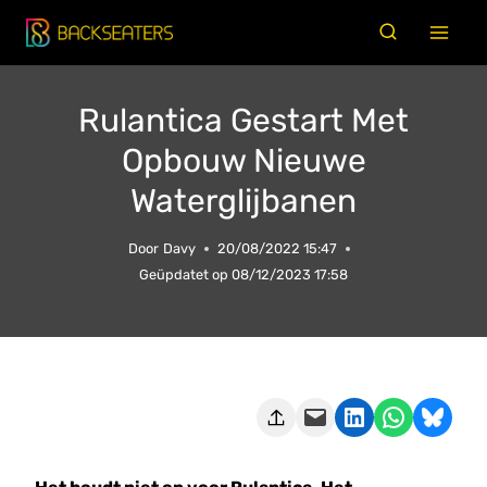
Doorgaan
naar
inhoud
Rulantica Gestart Met
Opbouw Nieuwe
Waterglijbanen
Door
Davy
20/08/2022 15:47
Geüpdatet op
08/12/2023 17:58
Deze pagina e-mailen
Delen op LinkedIn
Delen via WhatsApp
Share on Bluesky