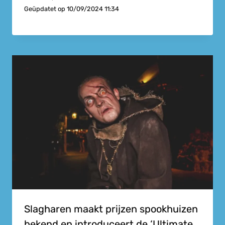
Geüpdatet op
10/09/2024 11:34
Slagharen maakt prijzen spookhuizen
bekend en introduceert de ‘Ultimate