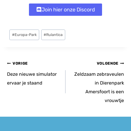
Join hier onze Discord
Bericht
#
Europa-Park
#
Rulantica
tags:
Bericht
VORIGE
VOLGENDE
navigatie
Deze nieuwe simulator
Zeldzaam zebraveulen
ervaar je staand
in Dierenpark
Amersfoort is een
vrouwtje