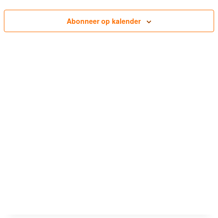
weerg
Abonneer op kalender
naviga