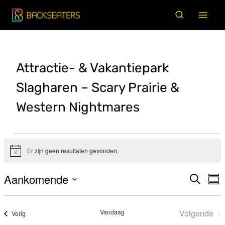
Doorgaan
naar
inhoud
Attractie- & Vakantiepark
Slagharen – Scary Prairie &
Western Nightmares
Evenementen
Er zijn geen resultaten gevonden.
Bericht
Aankomende
Zoeken
E
Evene
Sam
Selecteer
w
Zoeke
datum
na
Vandaag
Volgende
Evenementen
Vorig
en
Evenem