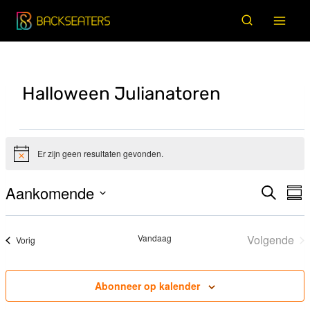
Doorgaan
naar
inhoud
Halloween Julianatoren
Evenementen
Er zijn geen resultaten gevonden.
Bericht
Aankomende
Zoeken
E
Evene
Sam
Selecteer
w
Zoeke
datum
na
Vandaag
Volgende
Evenementen
Vorig
en
Evenem
weerg
Abonneer op kalender
naviga