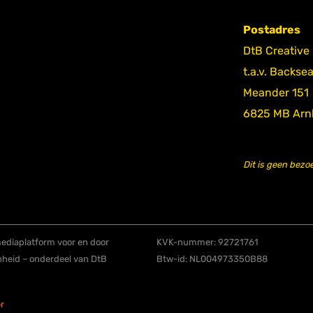
Postadres
DtB Creative
t.a.v. Backse
Meander 151
6825 MB Ar
Dit is geen bezo
diaplatform voor en door
KVK-nummer: 92721761
nheid – onderdeel van DtB
Btw-id: NL004973350B88
r