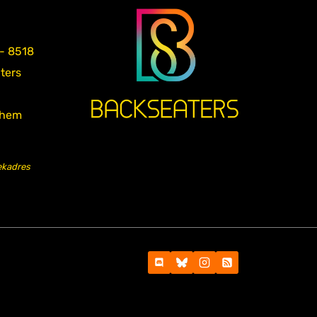
 - 8518
aters
nhem
ekadres