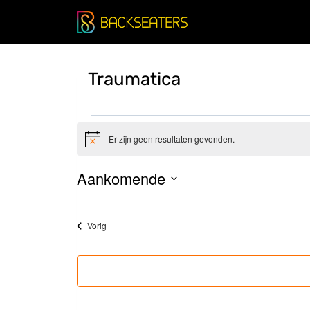
Doorgaan
naar
inhoud
Traumatica
Evenementen
Er zijn geen resultaten gevonden.
Bericht
Aankomende
Selecteer
datum
Evenementen
Vorig