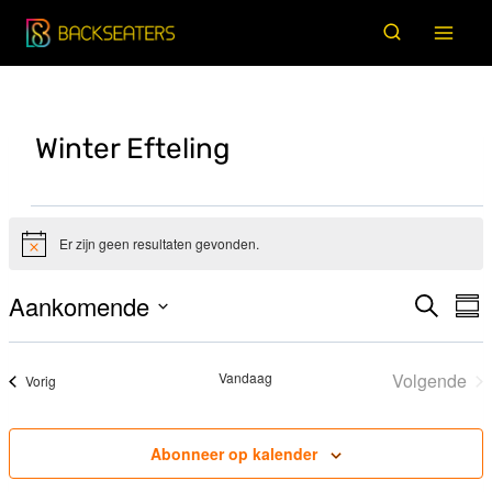
Doorgaan
naar
inhoud
Winter Efteling
Evenementen
Er zijn geen resultaten gevonden.
Bericht
Aankomende
Zoeken
E
Evene
Sam
Selecteer
w
Zoeke
datum
na
Vandaag
Volgende
Evenementen
Vorig
en
Evenem
weerg
Abonneer op kalender
naviga