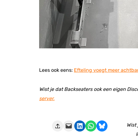
Lees ook eens:
Efteling voegt meer achtba
Wist je dat Backseaters ook een eigen Disc
server.
Deze pagina e-mailen
Delen op LinkedIn
Delen via WhatsApp
Share on Bluesky
Wist
l