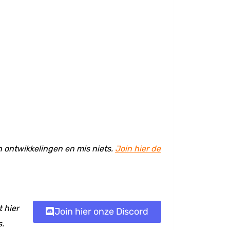
en ontwikkelingen en mis niets.
Join hier de
 hier
Join hier onze Discord
s.