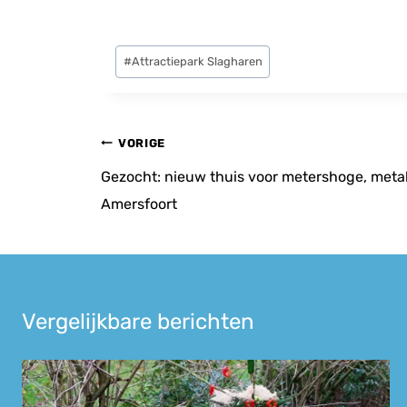
Bericht
#
Attractiepark Slagharen
tags:
Bericht
VORIGE
navigatie
Gezocht: nieuw thuis voor metershoge, metal
Amersfoort
Vergelijkbare berichten