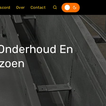
iscord
Over
Contact
r Onderhoud En
izoen