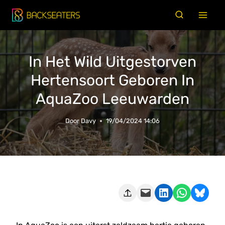
Doorgaan
naar
inhoud
In Het Wild Uitgestorven
Hertensoort Geboren In
AquaZoo Leeuwarden
Door
Davy
19/04/2024 14:06
Deze pagina e-mailen
Delen op LinkedIn
Delen via WhatsApp
Share on Bluesky