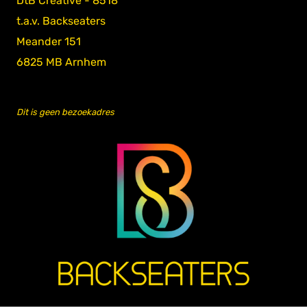
DtB Creative - 8518
t.a.v. Backseaters
Meander 151
6825 MB Arnhem
Dit is geen bezoekadres