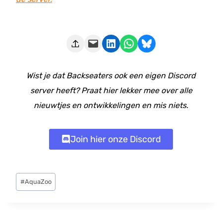
Deze pagina e-mailen
Delen op LinkedIn
Delen via WhatsApp
Share on Bluesky
Wist je dat Backseaters ook een eigen Discord
server heeft? Praat hier lekker mee over alle
nieuwtjes en ontwikkelingen en mis niets.
Join hier onze Discord
Bericht
#
AquaZoo
tags: