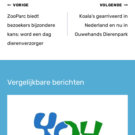
Bericht
VORIGE
VOLGENDE
navigatie
ZooParc biedt
Koala’s gearriveerd in
bezoekers bijzondere
Nederland en nu in
kans: word een dag
Ouwehands Dierenpark
dierenverzorger
Vergelijkbare berichten