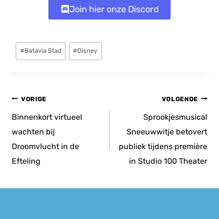
Join hier onze Discord
Bericht
#
Batavia Stad
#
Disney
tags:
Bericht
VORIGE
VOLGENDE
navigatie
Binnenkort virtueel
Sprookjesmusical
wachten bij
Sneeuwwitje betovert
Droomvlucht in de
publiek tijdens première
Efteling
in Studio 100 Theater