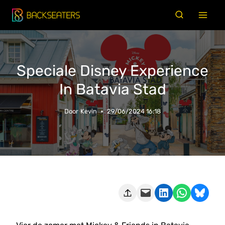
Doorgaan
naar
inhoud
Speciale Disney Experience
In Batavia Stad
Door
Kevin
29/06/2024 16:18
Deze pagina e-mailen
Delen op LinkedIn
Delen via WhatsApp
Share on Bluesky