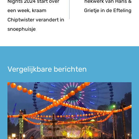
Nights 2024 start over
hekwerk van Hans &
een week, kraam
Grietje in de Efteling
Chiptwister verandert in
snoephuisje
Vergelijkbare berichten