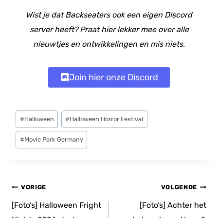
Wist je dat Backseaters ook een eigen Discord
server heeft? Praat hier lekker mee over alle
nieuwtjes en ontwikkelingen en mis niets.
Join hier onze Discord
Bericht
#
Halloween
#
Halloween Horror Festival
tags:
#
Movie Park Germany
Bericht
VORIGE
VOLGENDE
navigatie
[Foto’s] Halloween Fright
[Foto’s] Achter het