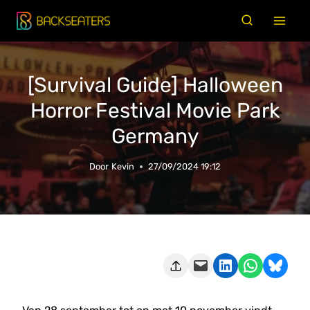
Doorgaan
naar
inhoud
[Survival Guide] Halloween
Horror Festival Movie Park
Germany
Door
Kevin
27/09/2024 19:12
Deze pagina e-mailen
Delen op LinkedIn
Delen via WhatsApp
Share on Bluesky