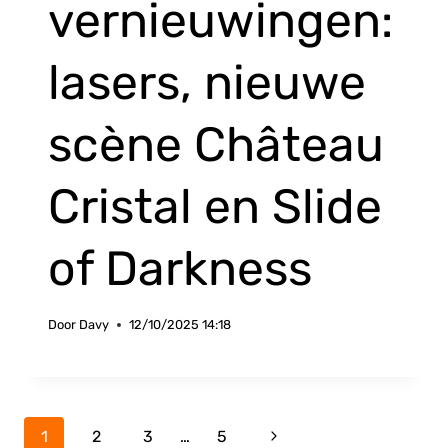
vernieuwingen:
lasers, nieuwe
scène Château
Cristal en Slide
of Darkness
Door
Davy
12/10/2025 14:18
Paginanavigatie
Volgende
1
2
3
…
5