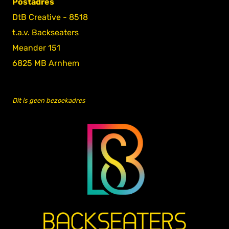
Postadres
DtB Creative - 8518
t.a.v. Backseaters
Meander 151
6825 MB Arnhem
Dit is geen bezoekadres