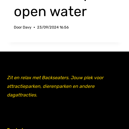
open water
Door
Davy
23/09/2024 16:56
Zit en relax met Backseaters. Jouw plek voor
attractieparken, dierenparken en andere
dagattracties.