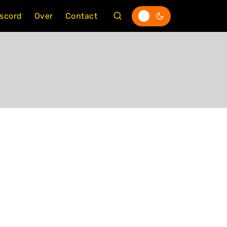
iscord
Over
Contact