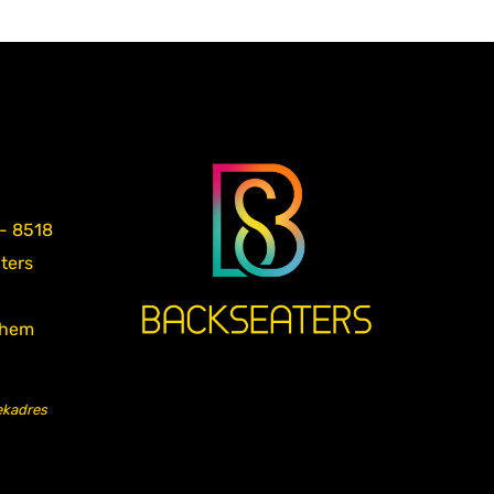
 - 8518
aters
nhem
ekadres