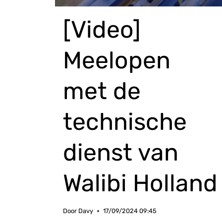
[Video]
Meelopen
met de
technische
dienst van
Walibi Holland
Door
Davy
17/09/2024 09:45