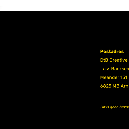
Postadres
DtB Creative
t.a.v. Backse
Meander 151
6825 MB Ar
Dit is geen bezo