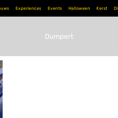
euws
Experiences
Events
Halloween
Kerst
D
Dumpert