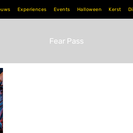
euws
Experiences
Events
Halloween
Kerst
D
Fear Pass