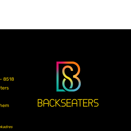
 - 8518
aters
nhem
ekadres