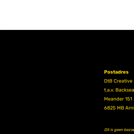
Postadres
DtB Creative
t.a.v. Backse
Meander 151
6825 MB Ar
Dit is geen bezo