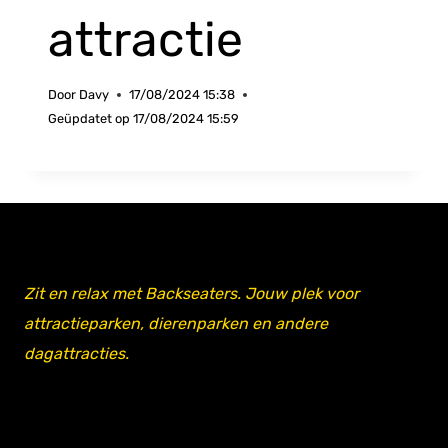
attractie
Door
Davy
17/08/2024 15:38
Geüpdatet op
17/08/2024 15:59
Zit en relax met Backseaters. Jouw plek voor
attractieparken, dierenparken en andere
dagattracties.