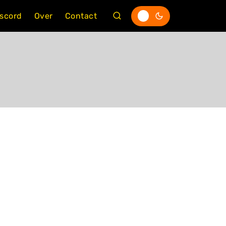
iscord
Over
Contact