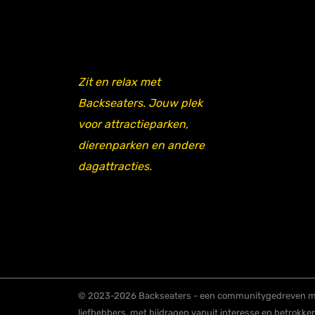
Zit en relax met
Backseaters. Jouw plek
voor attractieparken,
dierenparken en andere
dagattracties.
© 2023-2026 Backseaters - een communitygedreven me
liefhebbers, met bijdragen vanuit interesse en betrokke