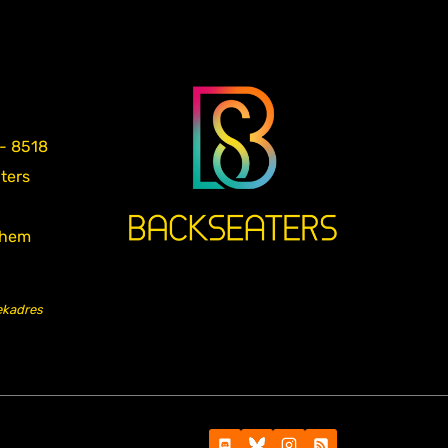
 - 8518
aters
nhem
ekadres