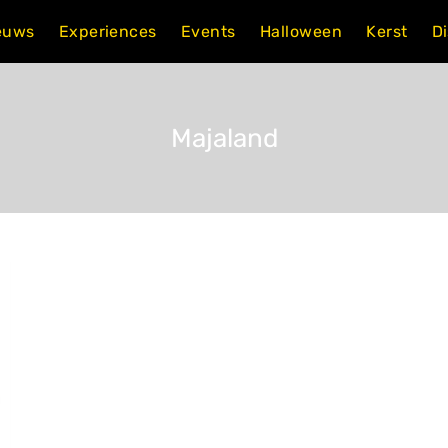
euws
Experiences
Events
Halloween
Kerst
D
Majaland