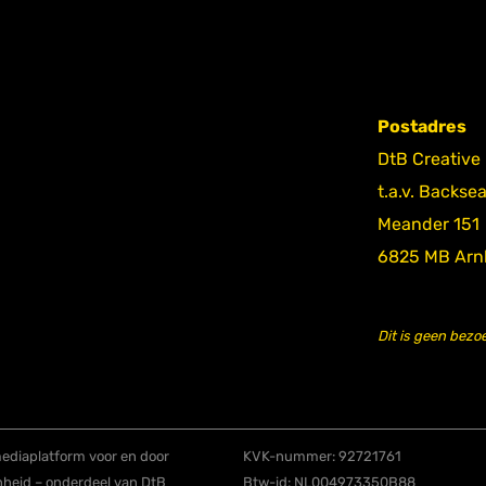
Postadres
DtB Creative
t.a.v. Backse
Meander 151
6825 MB Ar
Dit is geen bezo
diaplatform voor en door
KVK-nummer: 92721761
nheid – onderdeel van DtB
Btw-id: NL004973350B88