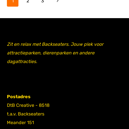
Volgende
1
2
3
pagina
Zit en relax met Backseaters. Jouw plek voor
attractieparken, dierenparken en andere
dagattracties.
Postadres
DtB Creative - 8518
t.a.v. Backseaters
Meander 151