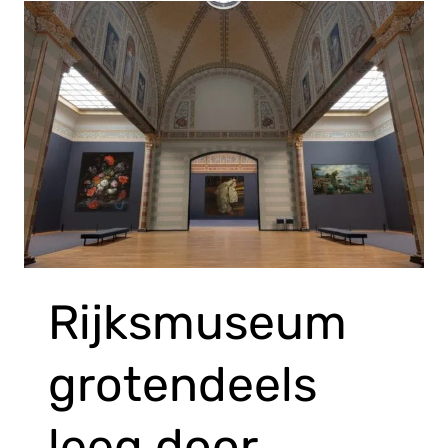
Rijksmuseum
grotendeels
leeg door