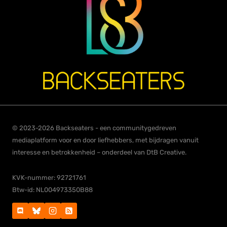
© 2023-2026 Backseaters - een communitygedreven
mediaplatform voor en door liefhebbers, met bijdragen vanuit
interesse en betrokkenheid – onderdeel van DtB Creative.
KVK-nummer: 92721761
Btw-id: NL004973350B88