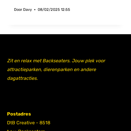
Door
Davy
08/02/2025 12:55
Zit en relax met Backseaters. Jouw plek voor
attractieparken, dierenparken en andere
dagattracties.
Postadres
DtB Creative - 8518