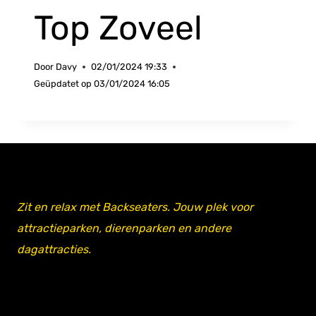
Top Zoveel
Door
Davy
02/01/2024 19:33
Geüpdatet op
03/01/2024 16:05
Zit en relax met Backseaters. Jouw plek voor
attractieparken, dierenparken en andere
dagattracties.