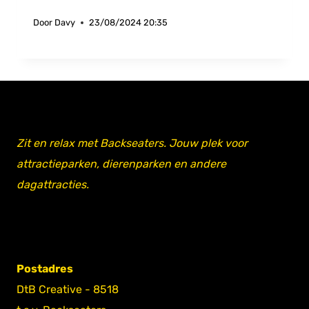
Door
Davy
23/08/2024 20:35
Zit en relax met Backseaters. Jouw plek voor
attractieparken, dierenparken en andere
dagattracties.
Postadres
DtB Creative - 8518