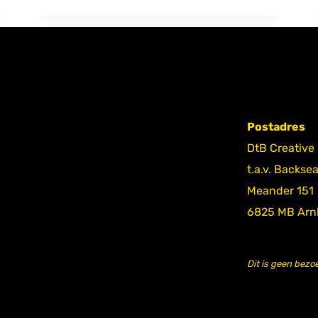
Postadres
DtB Creative
t.a.v. Backse
Meander 151
6825 MB Ar
Dit is geen bezo