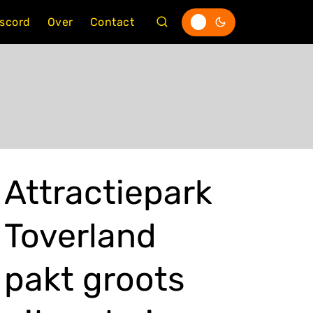
iscord
Over
Contact
Attractiepark
Toverland
pakt groots