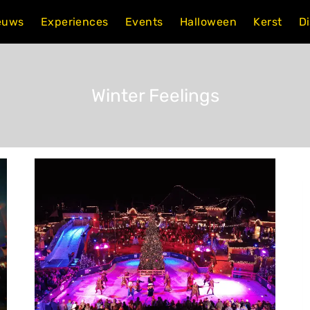
euws
Experiences
Events
Halloween
Kerst
D
Winter Feelings