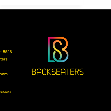
 - 8518
aters
nhem
ekadres