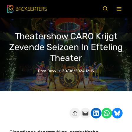
Doorgaan
naar
inhoud
Theatershow CARO Krijgt
Zevende Seizoen In Efteling
Theater
Door
Davy
30/08/2024 12:13
Deze pagina e-mailen
Delen op LinkedIn
Delen via WhatsApp
Share on Bluesky