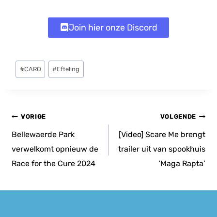
Join hier onze Discord
Bericht
#
CARO
#
Efteling
tags:
Bericht
VORIGE
VOLGENDE
navigatie
Bellewaerde Park
[Video] Scare Me brengt
verwelkomt opnieuw de
trailer uit van spookhuis
Race for the Cure 2024
‘Maga Rapta’