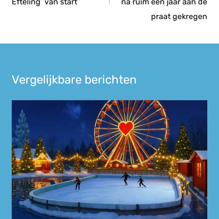
Efteling’ van start
na ruim een jaar aan de
praat gekregen
Vergelijkbare berichten