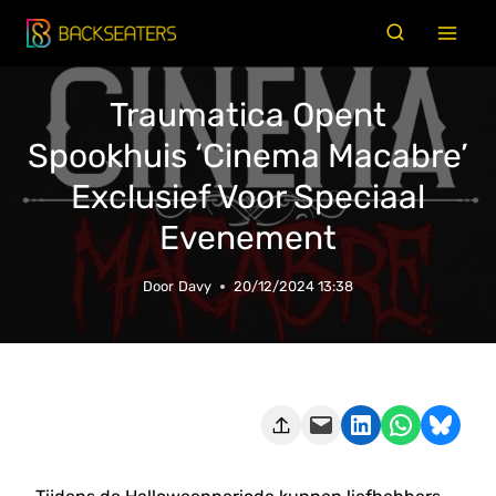
Doorgaan
naar
inhoud
Traumatica Opent
Spookhuis ‘Cinema Macabre’
Exclusief Voor Speciaal
Evenement
Door
Davy
20/12/2024 13:38
Deze pagina e-mailen
Delen op LinkedIn
Delen via WhatsApp
Share on Bluesky