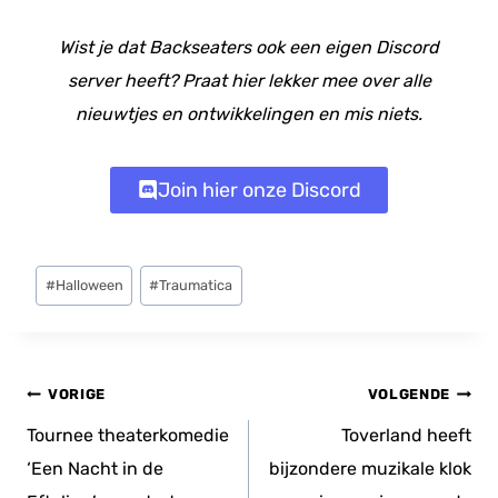
Wist je dat Backseaters ook een eigen Discord
server heeft? Praat hier lekker mee over alle
nieuwtjes en ontwikkelingen en mis niets.
Join hier onze Discord
Bericht
#
Halloween
#
Traumatica
tags:
Bericht
VORIGE
VOLGENDE
navigatie
Tournee theaterkomedie
Toverland heeft
‘Een Nacht in de
bijzondere muzikale klok