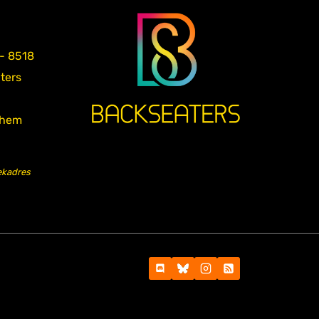
 - 8518
aters
nhem
ekadres