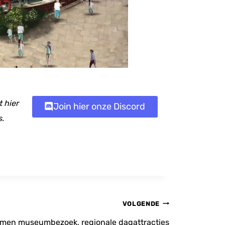
 hier
Join hier onze Discord
s.
VOLGENDE
mmen museumbezoek, regionale dagattracties