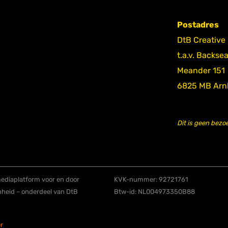
Postadres
DtB Creative
t.a.v. Backse
Meander 151
6825 MB Ar
Dit is geen bezo
diaplatform voor en door
KVK-nummer: 92721761
nheid – onderdeel van DtB
Btw-id: NL004973350B88
r