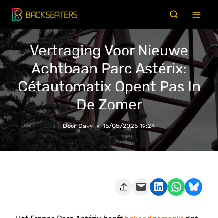
Doorgaan
naar
inhoud
Vertraging Voor Nieuwe
Achtbaan Parc Astérix:
Cétautomatix Opent Pas In
De Zomer
Door
Davy
15/05/2025 19:24
Deze pagina e-mailen
Delen op LinkedIn
Delen via WhatsApp
Share on Bluesky