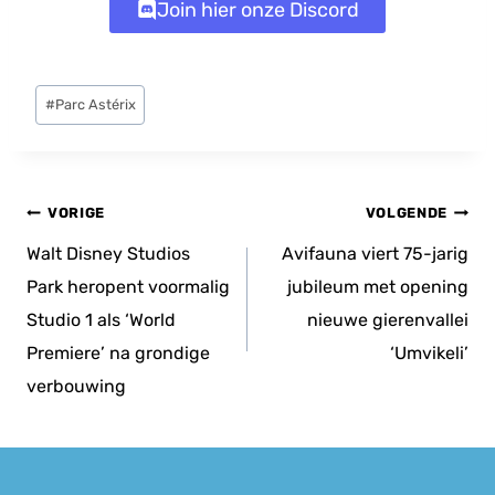
Join hier onze Discord
Bericht
#
Parc Astérix
tags:
Bericht
VORIGE
VOLGENDE
navigatie
Walt Disney Studios
Avifauna viert 75-jarig
Park heropent voormalig
jubileum met opening
Studio 1 als ‘World
nieuwe gierenvallei
Premiere’ na grondige
‘Umvikeli’
verbouwing