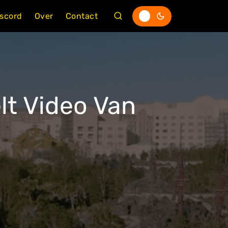
iscord
Over
Contact
lt Video Van