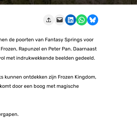
Deze pagina e-mailen
Delen op LinkedIn
Delen via WhatsApp
Share on Bluesky
nen de poorten van Fantasy Springs voor
p Frozen, Rapunzel en Peter Pan. Daarnaast
 vol met indrukwekkende beelden gedeeld.
aks kunnen ontdekken zijn Frozen Kingdom,
elkomt door een boog met magische
ergapen.