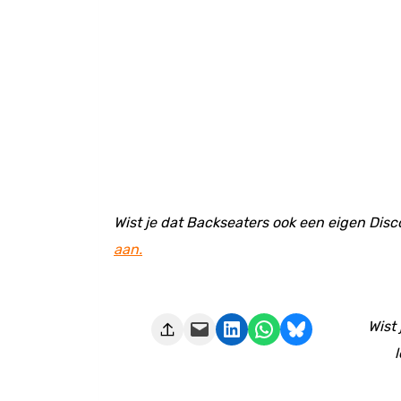
Wist je dat Backseaters ook een eigen Disc
aan.
Deze pagina e-mailen
Delen op LinkedIn
Delen via WhatsApp
Share on Bluesky
Wist
l