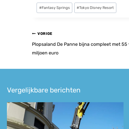
Bericht
#
Fantasy Springs
#
Tokyo Disney Resort
tags:
Bericht
VORIGE
navigatie
Plopsaland De Panne bijna compleet met 55 vi
miljoen euro
Vergelijkbare berichten