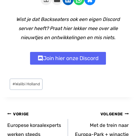
Wist je dat Backseaters ook een eigen Discord
server heeft? Praat hier lekker mee over alle
nieuwtjes en ontwikkelingen en mis niets.
Join hier onze Discord
Bericht
#
Walibi Holland
tags:
Bericht
VORIGE
VOLGENDE
navigatie
Europese koraalexperts
Met de trein naar
werken steeds
Europa-Park + winactie