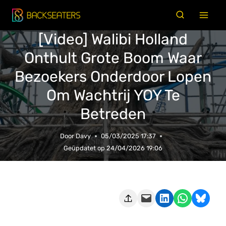
Doorgaan
naar
[Video] Walibi Holland
inhoud
Onthult Grote Boom Waar
Bezoekers Onderdoor Lopen
Om Wachtrij YOY Te
Betreden
Door
Davy
05/03/2025 17:37
Geüpdatet op
24/04/2026 19:06
Deze pagina e-mailen
Delen op LinkedIn
Delen via WhatsApp
Share on Bluesky