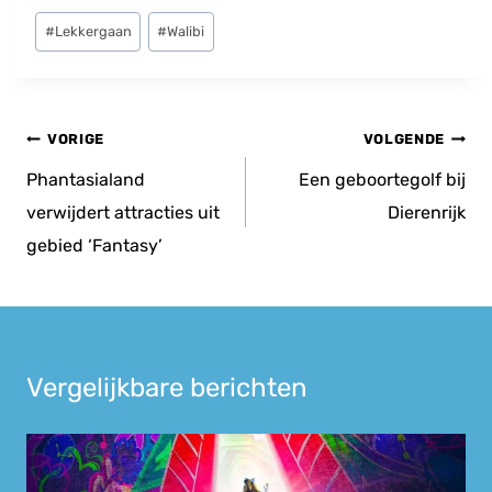
Bericht
#
Lekkergaan
#
Walibi
tags:
Bericht
VORIGE
VOLGENDE
navigatie
Phantasialand
Een geboortegolf bij
verwijdert attracties uit
Dierenrijk
gebied ‘Fantasy’
Vergelijkbare berichten