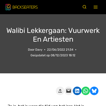
Doorgaan
naar
inhoud
Walibi Lekkergaan: Vuurwerk
En Artiesten
Door
Davy
22/06/2022 21:34
Geüpdatet op
08/12/2023 18:12
Deze pagina e-mailen
Delen op LinkedIn
Delen via WhatsApp
Share on Bluesky