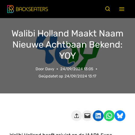
Doorgaan
naar
inhoud
Walibi Holland Maakt Naam
Nieuwe Achtbaan Bekend:
YOY
Door
Davy
24/09/2024 13:05
Geüpdatet op
24/09/2024 13:17
Deze pagina e-mailen
Delen op LinkedIn
Delen via WhatsApp
Share on Bluesky