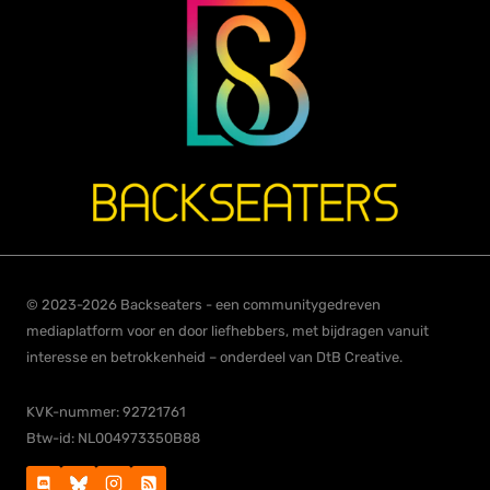
© 2023-2026 Backseaters - een communitygedreven
mediaplatform voor en door liefhebbers, met bijdragen vanuit
interesse en betrokkenheid – onderdeel van DtB Creative.
KVK-nummer: 92721761
Btw-id: NL004973350B88