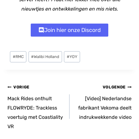
nieuwtjes en ontwikkelingen en mis niets.
Join hier onze Discord
Bericht
#
RMC
#
Walibi Holland
#
YOY
tags:
Bericht
VORIGE
VOLGENDE
navigatie
Mack Rides onthult
[Video] Nederlandse
FLOWRYDE: Trackless
fabrikant Vekoma deelt
voertuig met Coastiality
indrukwekkende video
VR