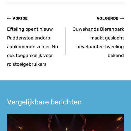
Bericht
VORIGE
VOLGENDE
navigatie
Efteling opent nieuw
Ouwehands Dierenpark
Paddenstoelendorp
maakt geslacht
aankomende zomer. Nu
nevelpanter-tweeling
ook toegankelijk voor
bekend
rolstoelgebruikers
Vergelijkbare berichten