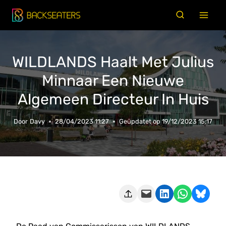
Doorgaan
naar
inhoud
WILDLANDS Haalt Met Julius
Minnaar Een Nieuwe
Algemeen Directeur In Huis
Door
Davy
28/04/2023 11:27
Geüpdatet op
19/12/2023 15:17
Deze pagina e-mailen
Delen op LinkedIn
Delen via WhatsApp
Share on Bluesky