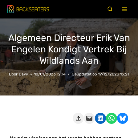
Doorgaan
naar
inhoud
Algemeen Directeur Erik Van
Engelen Kondigt Vertrek Bij
Wildlands Aan
Door
Davy
18/01/2023 12:14
Geüpdatet op
19/12/2023 15:21
Deze pagina e-mailen
Delen op LinkedIn
Delen via WhatsApp
Share on Bluesky