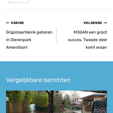
tags:
Bericht
VORIGE
VOLGENDE
navigatie
Grijpstaartskink geboren
M3GAN een groot
in Dierenpark
succes. Tweede deel
Amersfoort
komt eraan
Vergelijkbare berichten