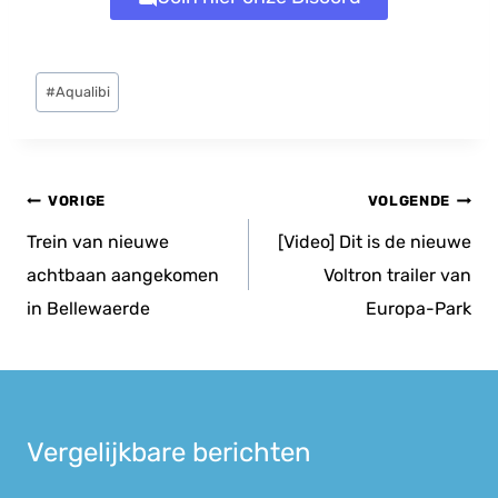
Bericht
#
Aqualibi
tags:
Bericht
VORIGE
VOLGENDE
navigatie
Trein van nieuwe
[Video] Dit is de nieuwe
achtbaan aangekomen
Voltron trailer van
in Bellewaerde
Europa-Park
Vergelijkbare berichten