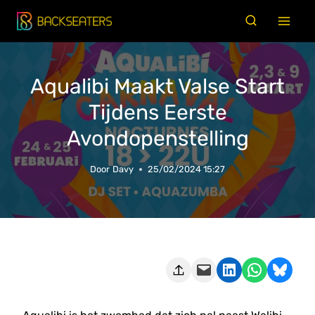
Doorgaan
naar
inhoud
Aqualibi Maakt Valse Start
Tijdens Eerste
Avondopenstelling
Door
Davy
25/02/2024 15:27
Deze pagina e-mailen
Delen op LinkedIn
Delen via WhatsApp
Share on Bluesky