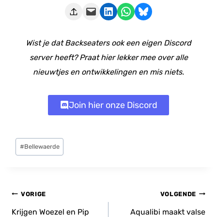
Deze pagina e-mailen
Delen op LinkedIn
Delen via WhatsApp
Share on Bluesky
Wist je dat Backseaters ook een eigen Discord
server heeft? Praat hier lekker mee over alle
nieuwtjes en ontwikkelingen en mis niets.
Join hier onze Discord
Bericht
#
Bellewaerde
tags:
Bericht
VORIGE
VOLGENDE
navigatie
Krijgen Woezel en Pip
Aqualibi maakt valse