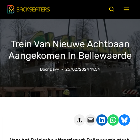
Doorgaan
naar
inhoud
Trein Van Nieuwe Achtbaan
Aangekomen In Bellewaerde
Door
Davy
25/02/2024 14:54
Deze pagina e-mailen
Delen op LinkedIn
Delen via WhatsApp
Share on Bluesky