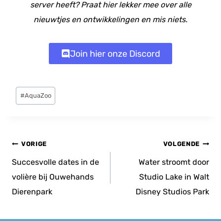
server heeft? Praat hier lekker mee over alle
nieuwtjes en ontwikkelingen en mis niets.
Join hier onze Discord
Bericht
#
AquaZoo
tags:
Bericht
VORIGE
VOLGENDE
navigatie
Succesvolle dates in de
Water stroomt door
volière bij Ouwehands
Studio Lake in Walt
Dierenpark
Disney Studios Park