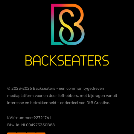
© 2023-2026 Backseaters - een communitygedreven
mediaplatform voor en door liefhebbers, met bijdragen vanuit
interesse en betrokkenheid – onderdeel van DtB Creative.
KVK-nummer: 92721761
Btw-id: NL004973350B88