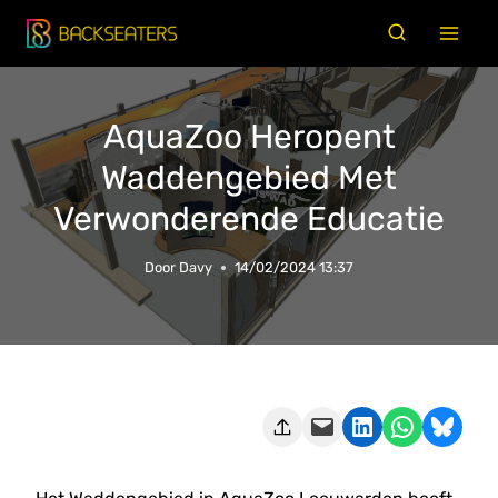
Doorgaan
naar
inhoud
AquaZoo Heropent
Waddengebied Met
Verwonderende Educatie
Door
Davy
14/02/2024 13:37
Deze pagina e-mailen
Delen op LinkedIn
Delen via WhatsApp
Share on Bluesky