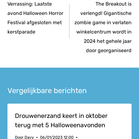
navigatie
Verrassing: Laatste
The Breakout is
avond Halloween Horror
verlengd! Gigantische
Festival afgesloten met
zombie game in verlaten
kerstparade
winkelcentrum wordt in
2024 het gehele jaar
door georganiseerd
Vergelijkbare berichten
Drouwenerzand keert in oktober
terug met 5 Halloweenavonden
Door
Davy
06/01/2023 12:00