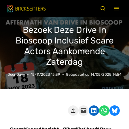
Doorgaan
naar
inhoud
Bezoek Deze Drive In
Bioscoop Inclusief Scare
Actors Aankomende
Zaterdag
Door
Davy
15/11/2023 15:39
Geüpdatet op
14/05/2025 14:54
Deze pagina e-mailen
Delen op LinkedIn
Delen via WhatsApp
Share on Bluesky