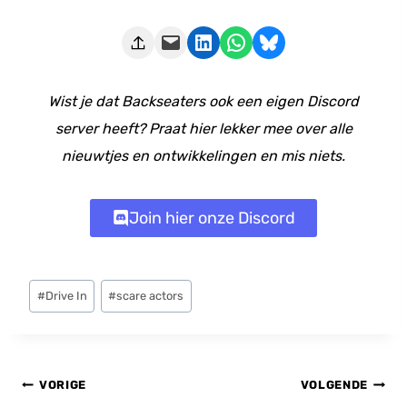
Deze pagina e-mailen
Delen op LinkedIn
Delen via WhatsApp
Share on Bluesky
Wist je dat Backseaters ook een eigen Discord
server heeft? Praat hier lekker mee over alle
nieuwtjes en ontwikkelingen en mis niets.
Join hier onze Discord
Bericht
#
Drive In
#
scare actors
tags:
Bericht
VORIGE
VOLGENDE