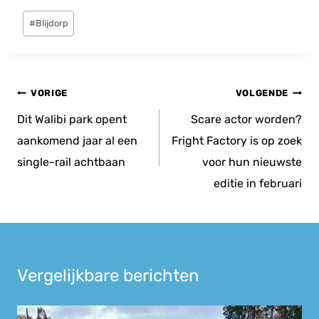
Bericht
#
Blijdorp
tags:
Bericht
VORIGE
VOLGENDE
navigatie
Dit Walibi park opent
Scare actor worden?
aankomend jaar al een
Fright Factory is op zoek
single-rail achtbaan
voor hun nieuwste
editie in februari
Vergelijkbare berichten