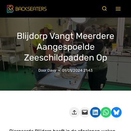
Doorgaan
naar
inhoud
Blijdorp Vangt Meerdere
Aangespoelde
Zeeschildpadden Op
Door
Davy
01/01/2024 21:43
Deze pagina e-mailen
Delen op LinkedIn
Delen via WhatsApp
Share on Bluesky