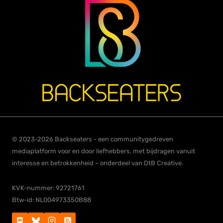
© 2023-2026 Backseaters - een communitygedreven
mediaplatform voor en door liefhebbers, met bijdragen vanuit
interesse en betrokkenheid – onderdeel van DtB Creative.
KVK-nummer: 92721761
Btw-id: NL004973350B88