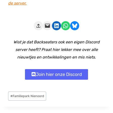
de server.
Deze pagina e-mailen
Delen op LinkedIn
Delen via WhatsApp
Share on Bluesky
Wist je dat Backseaters ook een eigen Discord
server heeft? Praat hier lekker mee over alle
nieuwtjes en ontwikkelingen en mis niets.
Join hier onze Discord
Bericht
#
Familiepark Nienoord
tags: