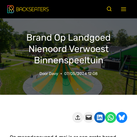
Doorgaan
naar
inhoud
Brand Op Landgoed
Nienoord Verwoest
Binnenspeeltuin
Door
Davy
07/05/2024 12:08
Deze pagina e-mailen
Delen op LinkedIn
Delen via WhatsApp
Share on Bluesky