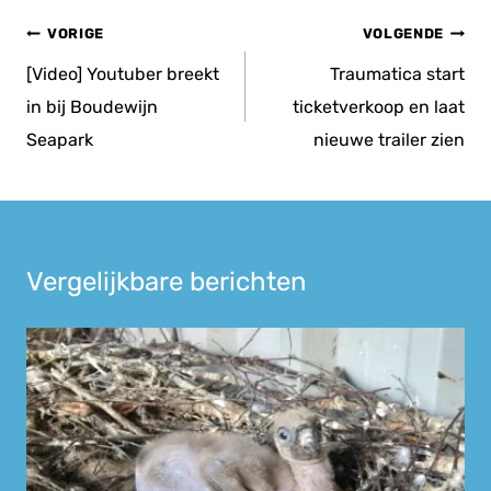
Bericht
VORIGE
VOLGENDE
navigatie
[Video] Youtuber breekt
Traumatica start
in bij Boudewijn
ticketverkoop en laat
Seapark
nieuwe trailer zien
Vergelijkbare berichten