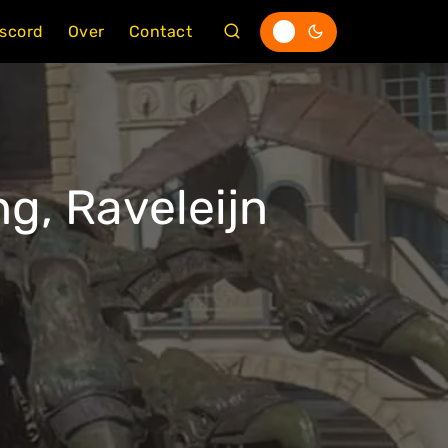
iscord
Over
Contact
g, Raveleijn