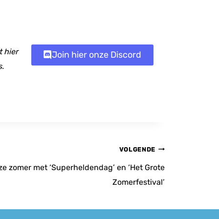
 hier
Join hier onze Discord
s.
VOLGENDE
ze zomer met ‘Superheldendag’ en ‘Het Grote
Zomerfestival’