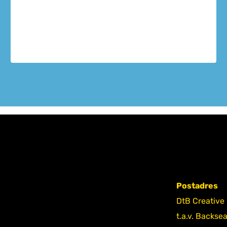
Postadres
DtB Creative
t.a.v. Backse