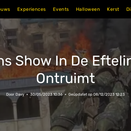
euws
Experiences
Events
Halloween
Kerst
D
ns Show In De Eftelin
Ontruimt
Door
Davy
30/05/2023 10:36
Geüpdatet op
08/12/2023 12:23