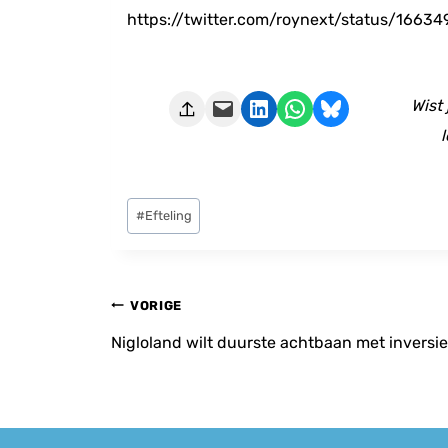
https://twitter.com/roynext/status/166
Deze pagina e-mailen
Delen op LinkedIn
Delen via WhatsApp
Share on Bluesky
Wist
l
Bericht
#
Efteling
tags:
Bericht
VORIGE
navigatie
Nigloland wilt duurste achtbaan met invers