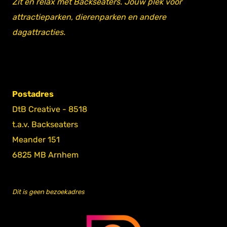
Zit en relax met Backseaters. Jouw plek voor
attractieparken, dierenparken en andere
dagattracties.
Postadres
DtB Creative - 8518
t.a.v. Backseaters
Meander 151
6825 MB Arnhem
Dit is geen bezoekadres