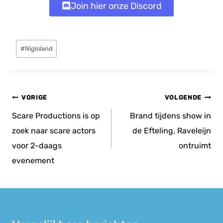
Join hier onze Discord
Bericht
#
Nigloland
tags:
Bericht
VORIGE
VOLGENDE
navigatie
Scare Productions is op
Brand tijdens show in
zoek naar scare actors
de Efteling, Raveleijn
voor 2-daags
ontruimt
evenement