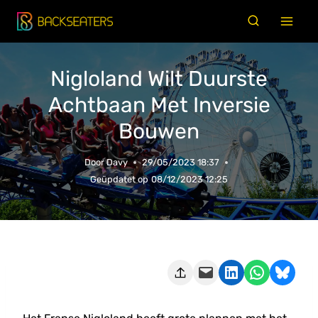
Doorgaan
naar
inhoud
Nigloland Wilt Duurste
Achtbaan Met Inversie
Bouwen
Door
Davy
29/05/2023 18:37
Geüpdatet op
08/12/2023 12:25
Deze pagina e-mailen
Delen op LinkedIn
Delen via WhatsApp
Share on Bluesky