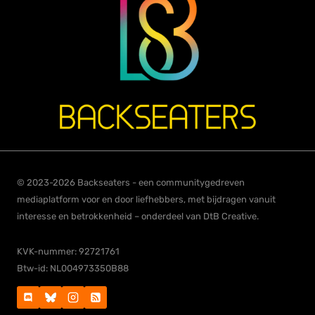
© 2023-2026 Backseaters - een communitygedreven
mediaplatform voor en door liefhebbers, met bijdragen vanuit
interesse en betrokkenheid – onderdeel van DtB Creative.
KVK-nummer: 92721761
Btw-id: NL004973350B88