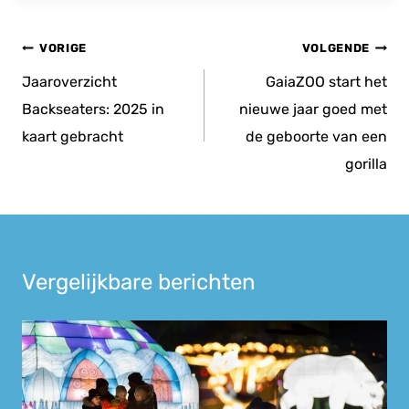
Bericht
VORIGE
VOLGENDE
navigatie
Jaaroverzicht
GaiaZOO start het
Backseaters: 2025 in
nieuwe jaar goed met
kaart gebracht
de geboorte van een
gorilla
Vergelijkbare berichten