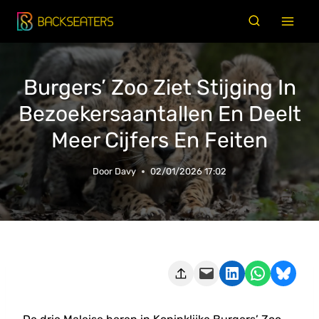
Doorgaan
naar
inhoud
Burgers’ Zoo Ziet Stijging In
Bezoekersaantallen En Deelt
Meer Cijfers En Feiten
Door
Davy
02/01/2026 17:02
Deze pagina e-mailen
Delen op LinkedIn
Delen via WhatsApp
Share on Bluesky