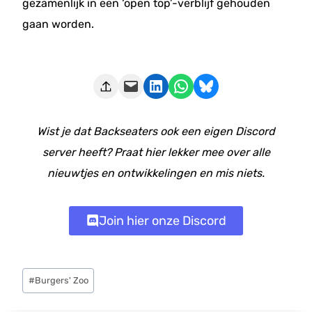
gezamenlijk in een ‘open top’-verblijf gehouden
gaan worden.
Deze pagina e-mailen
Delen op LinkedIn
Delen via WhatsApp
Share on Bluesky
Wist je dat Backseaters ook een eigen Discord
server heeft? Praat hier lekker mee over alle
nieuwtjes en ontwikkelingen en mis niets.
Join hier onze Discord
Bericht
#
Burgers' Zoo
tags: