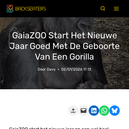
Doorgaan
naar
inhoud
GaiaZOO Start Het Nieuwe
Jaar Goed Met De Geboorte
Van Een Gorilla
Door
Davy
02/01/2026 17:13
Deze pagina e-mailen
Delen op LinkedIn
Delen via WhatsApp
Share on Bluesky