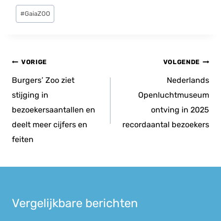
Bericht
#
GaiaZOO
tags:
Bericht
VORIGE
VOLGENDE
navigatie
Burgers’ Zoo ziet
Nederlands
stijging in
Openluchtmuseum
bezoekersaantallen en
ontving in 2025
deelt meer cijfers en
recordaantal bezoekers
feiten
Vergelijkbare berichten