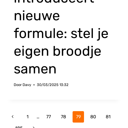
nieuwe
formule: stel je
eigen broodje
samen
Door
Davy
30/03/2025 13:32
Paginanavigatie
Vorige
1
…
77
78
79
80
81
pagina
Volgende