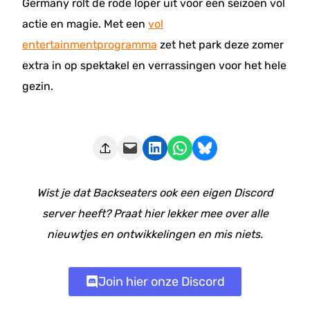
Germany rolt de rode loper uit voor een seizoen vol
actie en magie. Met een
vol
entertainmentprogramma
zet het park deze zomer
extra in op spektakel en verrassingen voor het hele
gezin.
Deze pagina e-mailen
Delen op LinkedIn
Delen via WhatsApp
Share on Bluesky
Wist je dat Backseaters ook een eigen Discord
server heeft? Praat hier lekker mee over alle
nieuwtjes en ontwikkelingen en mis niets.
Join hier onze Discord