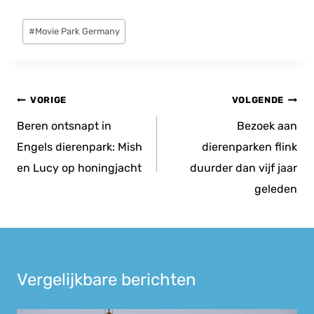
Bericht
#
Movie Park Germany
tags:
Bericht
VORIGE
VOLGENDE
navigatie
Beren ontsnapt in
Bezoek aan
Engels dierenpark: Mish
dierenparken flink
en Lucy op honingjacht
duurder dan vijf jaar
geleden
Vergelijkbare berichten