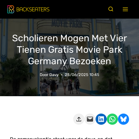
Doorgaan
naar
inhoud
Scholieren Mogen Met Vier
Tienen Gratis Movie Park
Germany Bezoeken
Door
Davy
25/06/2025 10:45
Deze pagina e-mailen
Delen op LinkedIn
Delen via WhatsApp
Share on Bluesky