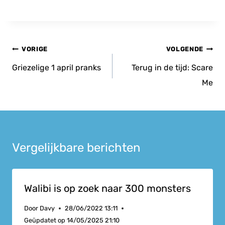
Bericht
VORIGE
VOLGENDE
navigatie
Griezelige 1 april pranks
Terug in de tijd: Scare
Me
Vergelijkbare berichten
Walibi is op zoek naar 300 monsters
Door
Davy
28/06/2022 13:11
Geüpdatet op
14/05/2025 21:10