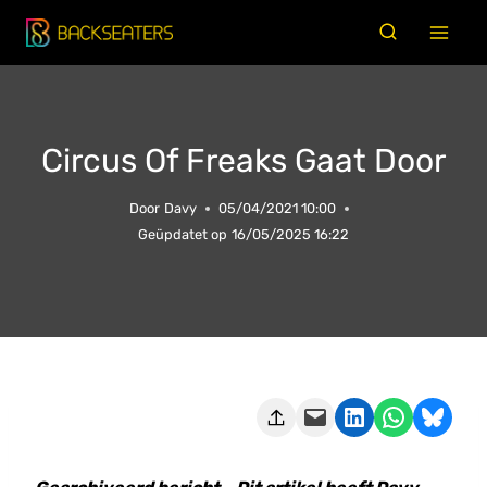
Doorgaan
naar
inhoud
Circus Of Freaks Gaat Door
Door
Davy
05/04/2021 10:00
Geüpdatet op
16/05/2025 16:22
Deze pagina e-mailen
Delen op LinkedIn
Delen via WhatsApp
Share on Bluesky