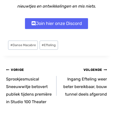
nieuwtjes en ontwikkelingen en mis niets.
Join hier onze Discord
Bericht
#
Danse Macabre
#
Efteling
tags:
Bericht
VORIGE
VOLGENDE
navigatie
Sprookjesmusical
Ingang Efteling weer
Sneeuwwitje betovert
beter bereikbaar, bouw
publiek tijdens première
tunnel deels afgerond
in Studio 100 Theater