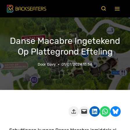
Doorgaan
naar
inhoud
Danse Macabre Ingetekend
Op Plattegrond Efteling
Door
Davy
01/07/2024 13:56
Deze pagina e-mailen
Delen op LinkedIn
Delen via WhatsApp
Share on Bluesky