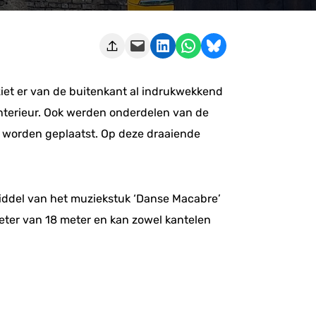
Deze pagina e-mailen
Delen op LinkedIn
Delen via WhatsApp
Share on Bluesky
ziet er van de buitenkant al indrukwekkend
 interieur. Ook werden onderdelen van de
ie worden geplaatst. Op deze draaiende
middel van het muziekstuk ‘Danse Macabre’
eter van 18 meter en kan zowel kantelen