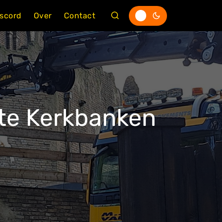
iscord
Over
Contact
te Kerkbanken