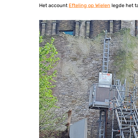
Het account
Efteling op Wielen
legde het ta